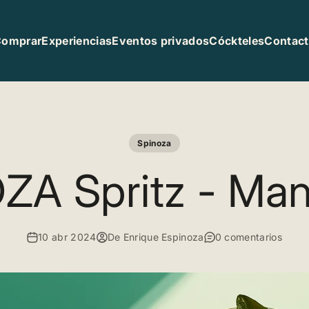
Comprar
Experiencias
Eventos privados
Cóckteles
Contac
Spinoza
ZA Spritz - Man
10 abr 2024
De Enrique Espinoza
0 comentarios