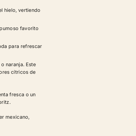
l hielo, vertiendo
espumoso favorito
oda para refrescar
o naranja. Este
ores cítricos de
enta fresca o un
ritz.
cer mexicano,