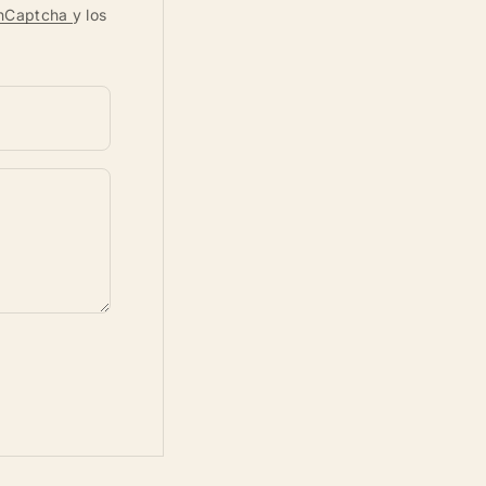
e hCaptcha
y los