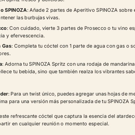
ivo SPINOZA
: Añade 2 partes de Aperitivo SPINOZA sobre e
tener las burbujas vivas.
cco
: Con cuidado, vierte 3 partes de Prosecco o tu vino 
ia y efervescencia.
n Gas
: Completa tu cóctel con 1 parte de agua con gas o s
ores.
a
: Adorna tu SPINOZA Spritz con una rodaja de mandarina 
lece tu bebida, sino que también realza los vibrantes sab
nder
: Para un twist único, puedes agregar unas hojas de m
ima para una versión más personalizada de tu SPINOZA Sp
este refrescante cóctel que captura la esencia del atarde
artir en cualquier reunión o momento especial.